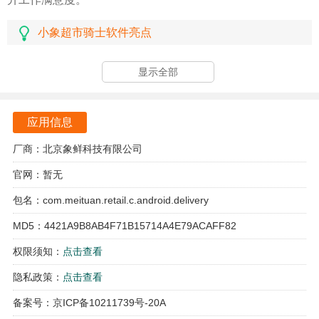
小象超市骑士软件亮点
软件为骑手提供了多劳多得的激励机制，确保努力工作的人
显示全部
能够获得相应的回报。
小象超市骑士配备了全面的商业保险，保障骑手在配送过程
应用信息
中遇到意外情况时的权益。
厂商：北京象鲜科技有限公司
实时的GPS定位服务，帮助骑手快速获取附近订单，提升工
官网：暂无
作效率。
包名：com.meituan.retail.c.android.delivery
用户友好的操作流程，使骑手能够快速上手，减少学习成
MD5：4421A9B8AB4F71B15714A4E79ACAFF82
本。
权限须知：
点击查看
小象超市骑士软件功能
隐私政策：
点击查看
骑手可以通过应用实时接收并管理订单，确保配送任务的及
备案号：京ICP备10211739号-20A
时完成。