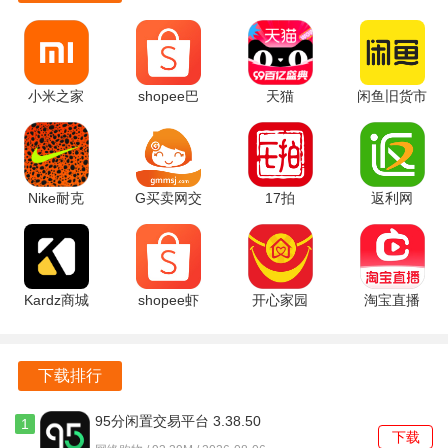
持续的技术更新与优化，确保软件在功能和性能上始终处于
行业领先水平。
小米之家
shopee巴
天猫
闲鱼旧货市
5.53.0.20260527.r1
西版
15.85.0 安
场 7.27.50
手机版
shopee巴
卓版
最新版
西站app 最
新安卓版
Nike耐克
G买卖网交
17拍
返利网
26.36.1 官
易平台
1.0.28 安卓
9.81.0 官方
方版
11.1.0 安卓
版
版
版
Kardz商城
shopee虾
开心家园
淘宝直播
0.75 安卓
皮泰国版
1.1.5 手机
4.56.18 安
版
2.73.10 安
版
卓版
卓版
下载排行
95分闲置交易平台 3.38.50
1
下载
手机版