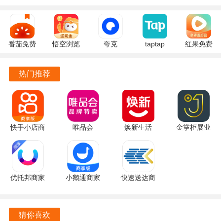
系统提供智能推荐功能，根据骑手的地理位置和订单类型，
优化配送路线。
番茄免费
悟空浏览
夸克
taptap
红果免费
应用内设有实时聊天功能，骑手可以与客户进行有效沟通，
小说
器 17.9.0
10.14.5.129
2.96.8-
短剧
提升服务质量。
7.2.9.32
安卓版
官方正版
rel#100000
7.2.9.32
热门推荐
安卓版
安卓版
官方版
骑手在完成配送后，可以通过应用快速结算，确保收入的及
时到账。
小象超市骑士软件特色
快手小店商
唯品会
焕新生活
金掌柜展业
小象超市骑士为骑手提供了丰富的福利体系，包括额外的奖
家版
9.80.7 官方
3.19.0 最新
版 2.3.1 官
5.10.10.311
版
版
方版
励和补贴，提升了工作积极性。
安卓版
软件内置的安全保障机制，确保骑手在配送过程中的人身安
优托邦商家
小鹅通商家
快速送达商
全，增强了骑手的信心。
版 5.4.1 官
版 1.19.3
家APP
方版
安卓版
1.5.4 官方
高效的订单匹配系统，大幅度减少了骑手的空闲时间，提高
版
猜你喜欢
了整体配送效率。