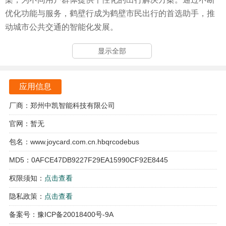
优化功能与服务，鹤壁行成为鹤壁市民出行的首选助手，推
动城市公共交通的智能化发展。
鹤壁行软件亮点
显示全部
实时公交信息查询功能，让用户随时了解公交车的实时位
置，避免不必要的等待。
应用信息
扫码乘车功能，用户可通过扫描站台二维码轻松获取线路信
厂商：郑州中凯智能科技有限公司
息，便捷又高效。
官网：暂无
到站提醒功能，确保用户在车站或公交车上都能及时收到到
包名：www.joycard.com.cn.hbqrcodebus
站通知，防止错过目的地。
MD5：0AFCE47DB9227F29EA15990CF92E8445
多种换乘方案推荐，用户可根据需求选择最优路线，享受灵
权限须知：
点击查看
活的出行体验。
隐私政策：
点击查看
鹤壁行软件功能
备案号：豫ICP备20018400号-9A