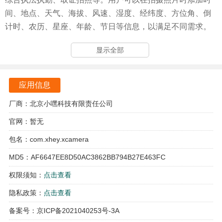
间、地点、天气、海拔、风速、湿度、经纬度、方位角、倒
计时、农历、星座、年龄、节日等信息，以满足不同需求。
提供执勤水印、亓道经纬度水印、农历水印、宝宝出生天数
显示全部
记录水印等特色功能，为用户提供更多选择。
今日水印相机最新版亮点
应用信息
用户可以加入今日水印相机的QQ群（QQ群号：
厂商：北京小嘿科技有限责任公司
104204602）与其他用户交流，也可以通过客服邮箱
官网：暂无
（alan@sway.video）与客服联系。
包名：com.xhey.xcamera
无论是需要记录工作情况、团队考勤情况，还是拍摄证据、
管理工程项目，今日水印相机都能满足用户的需求。
MD5：AF6647EE8D50AC3862BB794B27E463FC
权限须知：
点击查看
用户可以随时随地方便快捷地添加水印信息，提高工作效率
和便捷性。
隐私政策：
点击查看
备案号：京ICP备2021040253号-3A
今日水印相机功能描述