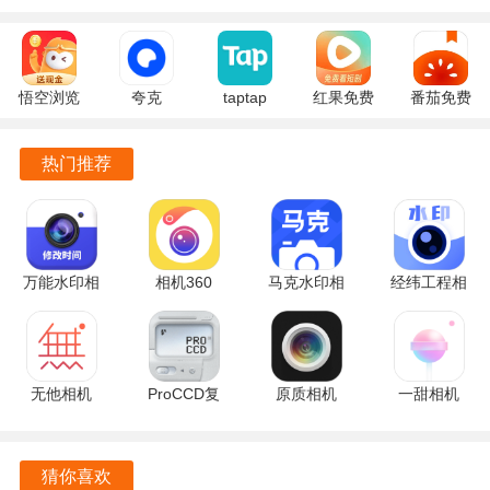
今日水印相机是一款功能丰富、易于操作的相机应用，为用
户提供了多种水印功能，满足不同场景下的需求。
悟空浏览
夸克
taptap
红果免费
番茄免费
用户可以通过添加水印信息，记录工作、生活中的重要时
器 17.9.0
10.14.5.129
2.96.8-
短剧
小说
刻，也可以保护自己的作品不被盗用。
安卓版
官方正版
rel#100000
7.2.9.32
7.2.9.32
热门推荐
安卓版
官方版
安卓版
希望更多用户能够体验的便捷和乐趣。
万能水印相
相机360
马克水印相
经纬工程相
机打卡
9.9.59 最新
机 15.9.1
机 2.3.0 官
3.1.5 安卓
版
官方版
方版
版
无他相机
ProCCD复
原质相机
一甜相机
7.1.2.166
古CCD相机
1.18 官方
4.76.0.47601
官方版
6.3.3 安卓
版
最新版
版
猜你喜欢