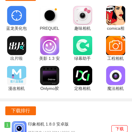
蓝龙美化包
PREQUEL
趣味相机
comica相
1.2 安卓版
1.89.2 官方
3.2.92 安卓
机 1.56 安
正版
版
卓版
出片啦
美影 1.3 安
绿幕助手
工程相机
1.9.0 免费
卓版
8.4.1 安卓
2.15.2 手机
版
版
版
漫改相机
Onlymo胶
定格相机
魔法相机
2.9.0 官方
片相机
1.1.6.1 手
V3.1.0 手
版
1.6.3 安卓
机版
机版
版
下载排行
印象相机 1.8.0 安卓版
1
下载