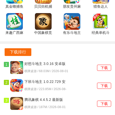
2. 善用策略：玩家应根据手中的牌灵活制定策略，考虑出牌
安卓版
真金蟾捕鱼
贝贝街机捕
朋友贵州麻
猎鱼达人
顺序和对手的可能反应，做到心中有数。
5.5.2.0 安
鱼
将 1.1.3.3
3.9.0.7 安
卓版
1.0.20051
安卓版
卓版
3. 观察对手：注意观察对手的出牌习惯和策略，及时调整自
官方版
己的游戏计划，抓住对手的弱点，增加获胜的机会。
来趣广西麻
中国象棋竞
有乐斗地主
经典单机斗
4. 适时放弃：遇到不利局面时，及时做出放弃的决策，避免
将 v7.0.1
技版 2.3.2
3.0.5 安卓
地主 1.6.2
不必要的损失，保持良好的心态。
安卓版
最新版
版
安卓版
下载排行
游戏评测
好想斗地主 3.0.16 安卓版
1
金牌斗地主凭借其独特的设计和多样的玩法，在众多棋牌类
下载
棋牌桌游 / 68.03M / 2026-08-01
手游中脱颖而出。游戏画面精美，角色形象生动，给人愉悦
的视觉享受。玩法上，经典与创新相结合，不仅保留了传统
下班斗地主 1.0.22.729 安
2
下载
卓版
斗地主的魅力，还通过竞技模式提升了游戏的挑战性。游戏
棋牌桌游 / 223.85M / 2026-08-
01
的操作流畅，用户体验良好，适合各类玩家。金牌斗地主是
腾讯象棋 4.4.5.2 最新版
3
一款值得推荐的棋牌类手游，能够带给玩家丰富的游戏体验
下载
棋牌桌游 / 187M / 2026-08-01
和乐趣。