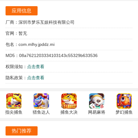
魅力。
应用信息
金牌斗地主游戏亮点
厂商：深圳市梦乐互娱科技有限公司
官网：暂无
1. 游戏采用了生动的卡通画风，角色形象栩栩如生，给玩家
带来愉悦的视觉享受，仿佛置身于一个色彩斑斓的斗地主世
包名：com.mlhy.jpddz.mi
界。
MD5：08a7621203334103143c55329b633536
2. 玩家可以随时随地进行游戏，无需联网，极大地方便了玩
权限须知：
点击查看
家的游戏体验，不论是在家中还是外出，都能轻松畅玩。
隐私政策：
点击查看
3. 竞技模式的引入为传统斗地主玩法增添了新的挑战，玩家
不仅需要运用牌技，更需灵活应对对手的策略，提升了游戏
的趣味性。
指尖捕鱼
猎鱼达人
捕鱼大决
网易麻将
梦幻捕鱼
4. 游戏内提供了丰富的教程和指导，帮助新手玩家快速理解
10.3.46.4.0
3.9.0.7 安
战
1.20 安卓
5.10.4 安
游戏规则，轻松融入游戏，享受斗地主的乐趣。
安卓版
卓版
122.7.291
官方版
卓正版
热门推荐
最新版
金牌斗地主游戏特色