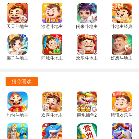
1. 多样化的游戏玩法让玩家可以根据自己的喜好进行选择，
既有策略性强的玩法，也有轻松娱乐的模式，满足不同玩家
天天斗地主
涂游斗地主
闲来斗地主
斗地主经典
的需求。
3.00.0039
3.6.0720
201.10.1
版 6.7 安卓
安卓版
安卓版
安卓版
版
2. 游戏界面设计简洁，操作流畅，为玩家提供了舒适的游戏
体验，让人能够专注于游戏本身，享受每一局的乐趣。
癞子斗地主
同城斗地主
欢乐斗地主
好想斗地主
3. 竞技模式的加入让游戏更具挑战性，玩家在对战中不仅要
1.20 安卓
1.1.0 安卓
四人玩法
3.0.16 安卓
运用牌技，还要善于策略布局，考验思维能力。
版
版
5.1.00 官方
版
版
猜你喜欢
4. 金牌斗地主注重社交互动，玩家可以与好友组队竞技，分
享游戏乐趣，增加了游戏的社交属性。
金牌斗地主怎么玩
勾勾斗地主
欢喜斗地主
巨炮捕鱼2
腾讯欢乐斗
1. 了解基本规则：在开始游戏之前，了解斗地主的基本规
6.01.01 安
赢话费版
限量版
地主2025
则，包括牌型、出牌顺序等，以便更好地应对对手。
卓版
5.1.426 安
5.5.2.0 安
年新版
卓版
卓版
8.056.016