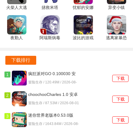
物和其他威胁。
火柴人大逃
拯救米塔
忧郁的安娜
异变小镇
亡总集篇
1.0 安卓版
2.0Fixed+Xtras
1.83.5888
环境的多样性让每一次探索都充满未知，玩家能够在不同的
v1.3.3 安卓
安卓版
安卓版
地形中体验到不同的生存策略。
版
游戏的资源管理系统要求玩家合理利用所收集的资源，以满
夜勤人
阿瑞斯病毒
波比的游戏
逃离家暴恐
足生存需求。
v1.13.13
单机离线版
时间0 1.0.0
怖冰淇淋模
官方安卓版
1.0.22 最新
安卓版
组 0.351 安
通过不断的探索和创造，玩家可以实现自己的创意，构建属
版
卓版
下载排行
于自己的世界。
疯狂派对GO 0.100030 安
1
我的世界水星迫降游戏简评
下载
卓正版
冒险生存 / 120.49M / 2026-08-
01
我的世界水星迫降是一款极具创意和挑战性的游戏整合包，
choochooCharles 1.0 安卓
2
保留了我的世界系列的经典玩法。
下载
版
冒险生存 / 87.53M / 2026-08-01
独特的水星环境使得生存体验更加真实与紧张，资源管理和
迷你世界老版本0.53.0版
3
环境探索的结合让玩家时刻保持紧张感。
下载
1.58.0 安卓版
冒险生存 / 1643.84M / 2026-08-
01
开放式的创造机制又让人感受到无限的可能性，适合各种类