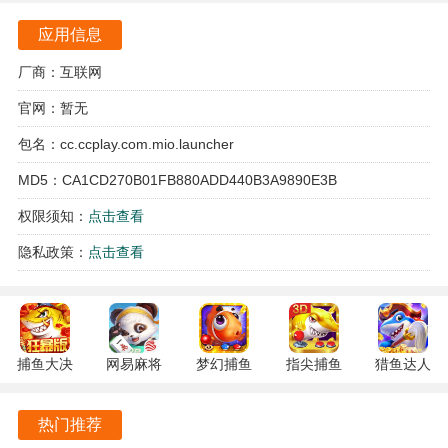
挑战。
应用信息
游戏的设计考虑到了环境的真实性，玩家将体验到高温干燥
厂商：互联网
的沙漠、深邃的海洋和崎岖的山脉等多种地形。
官网：暂无
每种环境都充满了未知的惊喜，等待玩家去探索和发现。
包名：cc.ccplay.com.mio.launcher
MD5：CA1CD270B01FB880ADD440B3A9890E3B
权限须知：
点击查看
隐私政策：
点击查看
捕鱼大决
网易麻将
梦幻捕鱼
指尖捕鱼
猎鱼达人
我的世界水星迫降游戏亮点
战
1.20 安卓
5.10.4 安
10.3.46.4.0
3.9.0.7 安
122.7.291
官方版
卓正版
安卓版
卓版
游戏的开放式沙盒特性使得玩家可以自由创造、破坏和建
热门推荐
最新版