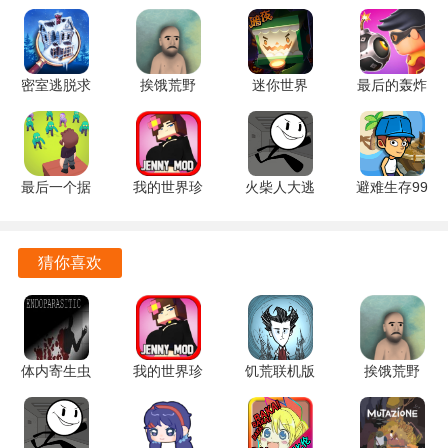
造。
在水星的环境中，玩家需要寻找食物和水源，收集基础材料
以生存。
密室逃脱求
挨饿荒野
迷你世界
最后的轰炸
生系列2极
v2.4.3 安卓
1.58.0 安卓
机 v0.1 安
探索周围环境是游戏的重要组成部分，玩家可以利用初始工
限密探
版
版
卓版
具寻找更多资源和矿物。
700.00.02
安卓版
游戏中还提供了丰富的资源供玩家收集，玩家可以通过探
最后一个据
我的世界珍
火柴人大逃
避难生存99
索、挖掘和种植等方式获取资源。
点 v1.1.3
妮模组
亡总集篇
天
安卓版
5.80 安卓
v1.3.3 安卓
v2024.11.766
合成与建造也是游戏的一大特色，玩家可以制作更高级的工
版
版
安卓版
猜你喜欢
具和装备，建造坚固的避难所。
随着游戏的深入，玩家还可以解锁飞船，前往其他星球探
险，增加了游戏的乐趣与挑战。
体内寄生虫
我的世界珍
饥荒联机版
挨饿荒野
我的世界水星迫降游戏特色
1.0.3 安卓
妮模组
1.19.21 官
v2.4.3 安卓
版
5.80 安卓
方版
版
生存体验极具挑战性，玩家需要时刻保持警惕，避免深海怪
版