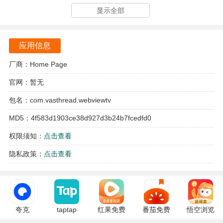
欧歌Web电视软件亮点
显示全部
用户可以免费观看所有节目，无需额外开通会员。
应用信息
软件会实时更新节目数据，确保用户不会错过任何精彩内
容。
厂商：Home Page
提供多信号切换功能，保障用户的观看体验。
官网：暂无
包名：com.vasthread.webviewtv
智能回放记录功能让用户可以随时回看之前的节目。
MD5：4f583d1903ce38d927d3b24b7fcedfd0
欧歌Web电视软件特色
权限须知：
点击查看
软件支持1080P、4K等高清画质，让用户在家也能享受影院
隐私政策：
点击查看
级的观影体验。
软件汇聚了国内外众多影视、直播、短视频等优质内容。
这满足了用户多样化的观看需求，提升了整体使用体验。
夸克
taptap
红果免费
番茄免费
悟空浏览
软件的操作界面简洁易用，用户可以轻松找到心仪的节目。
10.14.5.129
2.96.8-
短剧
小说
器 17.9.0