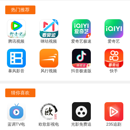
官方正版
rel#100000
7.2.9.32
7.2.9.32
安卓版
热门推荐
欧歌Web电视功能描述
安卓版
官方版
安卓版
为用户提供了丰富的影视资源，随时随地享受视频、影片带
来的乐趣。用户可以直接在App内播放喜欢的视频节目，实
现在线观看。
腾讯视频
咪咕视频
爱奇艺极速
爱奇艺
9.04.16.32055
6.6.20 手机
版 6.7.5 手
17.7.5 最新
软件支持高速的视频下载速度，方便用户离线观看。
最新版
版
机版
版
无论是电影、电视剧、综艺、
动漫
等各种类型的影视作品，
暴风影音
风行视频
抖音极速版
快手
用户都能在这里找到。
8.7.0.0 安
4.7.2.13 安
39.8.0 安卓
14.6.50.49423
所有的视频资源均为免费提供，用户无需担心费用问题。
卓版
卓版
版
手机版
猜你喜欢
欧歌Web电视还提供多种频道更改方式，用户可以根据个人
偏好自由切换频道。
蓝调TV电
欧歌影视电
光影免费追
235追剧