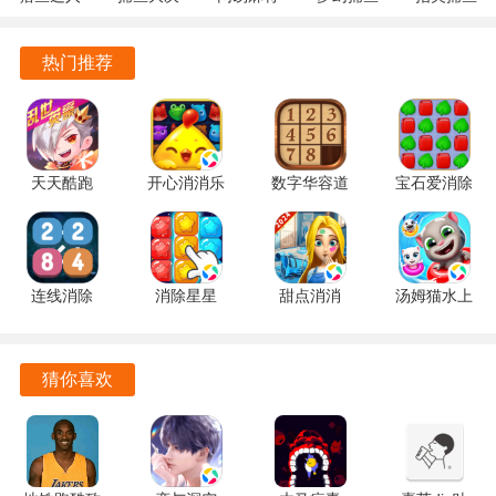
3.9.0.7 安
战
1.20 安卓
5.10.4 安
10.3.46.4.0
种奖励，增加游戏的趣味性和挑战性。
卓版
122.7.291
官方版
卓正版
安卓版
热门推荐
最新版
游戏采用了多样化的海底场景设计，让玩家在捕鱼的也能欣
赏到美丽的海底世界。
捕鱼大咖旧版本游戏优势
天天酷跑
开心消消乐
数字华容道
宝石爱消除
游戏中有多种激励机制，玩家通过完成任务和活动可以获得
1.0.139.0
1.159 手机
2.15 手机
1.0.5 手机
额外的激光能量，提升捕鱼效率。
手机版
版
版
版
新手玩家在首次登录时可获得一次性的激光能量奖励，帮助
连线消除
消除星星
甜点消消
汤姆猫水上
其快速适应游戏节奏，提升游戏体验。
2248 1.0.5
1.2.1 手机
1.9.61.409.405.0518
乐园
最新版
版
手机版
2.0.9.240
游戏的操作非常简单，玩家可以轻松上手，快速掌握各种技
官方正版
猜你喜欢
巧，享受捕鱼的乐趣。
游戏中设置了多样化的挑战模式，玩家可以选择不同的难
度，体验不同的捕鱼乐趣，提升个人技能。