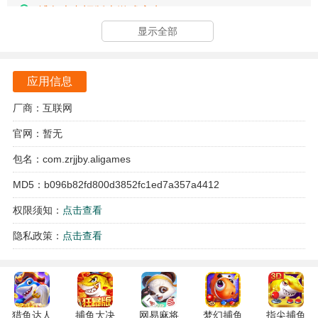
捕鱼大咖旧版本游戏亮点
显示全部
游戏采用了多样化的鱼类设定，玩家可以捕捉到从普通的小
鱼到珍稀的深海生物，满足不同玩家的捕捉需求。
应用信息
游戏中提供了丰富的任务和挑战，完成后不仅可以获得丰厚
的奖励，还能解锁更多精彩的场景和武器。
厂商：互联网
官网：暂无
玩家可以通过激光炮捕捉鱼类，体验到强烈的视觉冲击和爽
快的捕捉快感，感受满屏金币的快感。
包名：com.zrjjby.aligames
MD5：b096b82fd800d3852fc1ed7a357a4412
捕鱼大咖旧版本游戏特色
权限须知：
点击查看
游戏提供多种炮台和武器，玩家可以根据不同的鱼类选择合
隐私政策：
点击查看
适的武器，提升捕捉效率。
玩家可以与全球玩家实时竞技，感受紧张刺激的捕鱼对战，
提升自己的捕鱼技巧。
猎鱼达人
捕鱼大决
网易麻将
梦幻捕鱼
指尖捕鱼
游戏中设置了丰富的成就系统，玩家完成任务后可以获得各