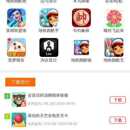
地铁跑酷致
恋与深空
木马病毒
喜茶diy贴
敬科比版
6.0.0 官方
1.0.1 安卓
纸 4.0.0 安
v1.29.0 安
正版
版
卓版
卓版
英雄联盟海
地铁跑酷手
勾勾象棋
螺丝飞起来
克斯大乱斗
表版 7.04.0
6.01.01 官
1.1.2 安卓
7.2.0.2458
中文版
方版
版
安卓版
筑梦猫舍
内在昔日
地铁跑酷锅
地铁跑酷无
1.1.1 安卓
7.9.0.1 官
铲QAQ定
需实名认证
版
方版
制版 7.04.0
2.38.0 安卓
安卓版
版
下载排行
会说话的汤姆猫体验服
1
下载
3.10.0.890 手机版
休闲益智 / 88.1M / 2026-08-06
滚动的天空全电音关卡
2
下载
5.1.3 安卓版
休闲益智 / 276.1M / 2026-08-05