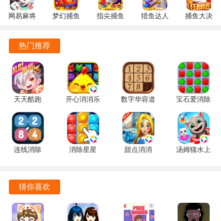
玩法，享受多元化的游戏体验。
网易麻将
梦幻捕鱼
指尖捕鱼
猎鱼达人
捕鱼大决
1.20 安卓
5.10.4 安
10.3.46.4.0
3.9.0.7 安
战
实时语音聊天功能让玩家在游戏中可以与好友互动，增进彼
官方版
卓正版
安卓版
卓版
122.7.291
热门推荐
此的感情，使游戏更加有趣。
最新版
精心设计的社交系统，玩家可以轻松找到志同道合的朋友，
组队进行游戏，享受更多乐趣。
天天酷跑
开心消消乐
数字华容道
宝石爱消除
游戏优势
1.0.139.0
1.159 手机
2.15 手机
1.0.5 手机
手机版
版
版
版
游戏支持多种设备，玩家可以在手机、平板等多种终端上畅
玩，随时随地享受游戏的乐趣。
连线消除
消除星星
甜点消消
汤姆猫水上
高效的匹配系统，能够根据玩家的水平快速匹配对手，确保
2248 1.0.5
1.2.1 手机
1.9.61.409.405.0518
乐园
每一局游戏都充满挑战。
最新版
版
手机版
2.0.9.240
官方正版
猜你喜欢
定期推出丰富的活动和赛事，玩家可以参与到各种比赛中，
赢取丰厚的奖励，提升游戏体验。