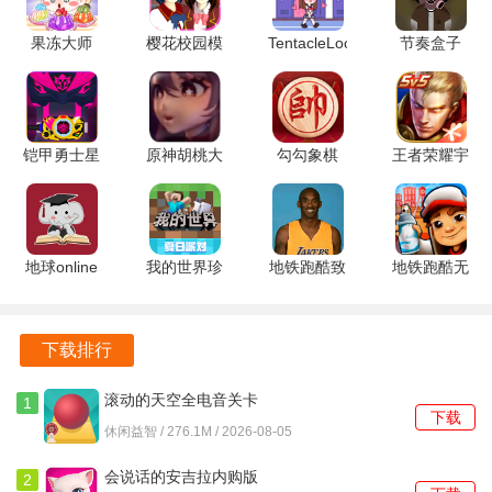
完善的客服系统，随时为玩家提供帮助，解决在游戏过程中
遇到的各种问题。
果冻大师
樱花校园模
TentacleLocker2
节奏盒子
1.6.2 安卓
拟器英文版
2.1.3.0 安
ParaInkBox
安全稳定的游戏环境，确保玩家的游戏数据不会丢失，保障
版
SAKURASchoolSimulator
卓版
模组
玩家的游戏体验。
1.038.51
v4000+ 安
安卓版
卓版
铠甲勇士星
原神胡桃大
勾勾象棋
王者荣耀宇
耀铠甲模拟
战史莱姆游
6.01.01 官
宙服
器 v1.0.38
戏免费版
方版
10.1.1.15
安卓版
1.54.00 安
安卓版
卓版
地球online
我的世界珍
地铁跑酷致
地铁跑酷无
1.0.5 安卓
妮MOD
敬科比版
需实名认证
版
v1.20.32.03
v1.29.0 安
2.38.0 安卓
官方安卓版
卓版
版
下载排行
滚动的天空全电音关卡
1
下载
5.1.3 安卓版
休闲益智 / 276.1M / 2026-08-05
会说话的安吉拉内购版
2