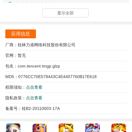
桂林字牌游戏亮点
显示全部
游戏采用了生动活泼的Q版卡通画风，给玩家带来轻松愉快的
视觉享受，营造出轻松的游戏氛围。
应用信息
地方方言配音让玩家在游戏中能够体验到更为真实的桂林文
化，增强了游戏的代入感和趣味性。
厂商：桂林力港网络科技股份有限公司
官网：暂无
百万玩家在线，随时随地都可以找到对手，快速开始游戏，
让玩家的对战体验更加顺畅。
包名：com.tencent.tmgp.glzp
MD5：0776CC70E578443C4E4407760B17E618
简单易上手的操作方式，适合各个年龄段的玩家，确保每位
用户都能快速融入游戏中。
权限须知：
点击查看
隐私政策：
点击查看
游戏特色
备案号：桂B2-20110003-17A
经典的桂林字牌玩法真实还原，玩家可以在游戏中体验到地
道的桂林风味，感受地方特色。
多样的游戏模式选择，玩家可以根据自己的喜好选择不同的