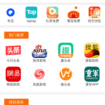
夸克
taptap
红果免费
番茄免费
悟空浏览
10.14.5.129
2.96.8-
短剧
小说
器 17.9.0
官方正版
rel#100000
7.2.9.32
7.2.9.32
安卓版
热门推荐
安卓版
官方版
安卓版
今日头条
新浪新闻
趣头条
搜狐新闻
17.6.0 官方
8.60.0 安卓
3.20.96.000.0723.1536
7.5.6 官方
版
版
手机版
版
网易新闻
凤凰新闻
微头条
重军APP
118.1 手机
8.03.8 安卓
1.0.0 官方
20.8.0 最新
德州云最新版亮点
版
版
版
版
猜你喜欢
在德州云的平台上，用户可以通过文字、图片、视频等多种