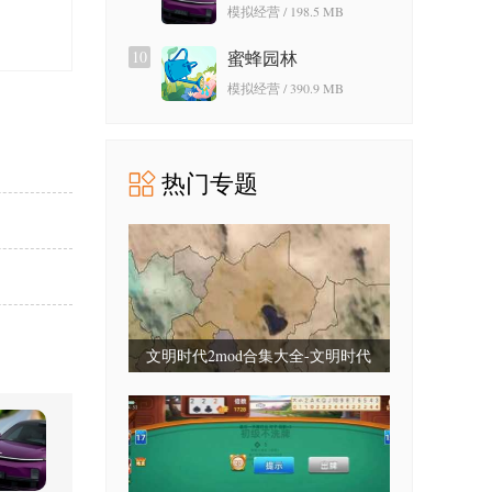
SU7模组
模拟经营 / 198.5 MB
10
蜜蜂园林
模拟经营 / 390.9 MB
热门专题
文明时代2mod合集大全-文明时代
2mod合集最新版-文明时代2mod大全
整合包