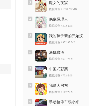
3
魔女的夜宴
模拟经营 / 1097.59 MB
4
偶像经理人
模拟经营 / 39.5 MB
5
我的孩子新的开始汉
化版2026
模拟经营 / 922.92 MB
6
渔帆暗涌
模拟经营 / 621.74 MB
7
中国式彩票
模拟经营 / 75.6 MB
8
我是大房东
模拟经营 / 112.22 MB
9
手动挡停车场小米