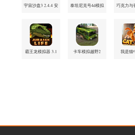
宇宙沙盘3 2.4.4 安
泰坦尼克号4d模拟
巧克力与
卓正版
器 1.3.16 免费版
狐汉化 1.
霸王龙模拟器 3.1
卡车模拟越野2
我是猫
安卓版
v1.1.1 安卓版
1.1.5