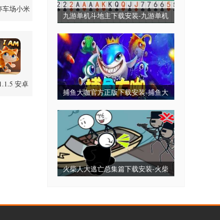
停车场小米
九游单机斗地主下载安装-九游单机
组 v1 安卓
版
斗地主永久免费版-九游单机斗地主
无毒免费无需网
.1.5 安卓
捕鱼大咖官方正版下载安装-捕鱼大
版
咖2025最新版下载-捕鱼大咖全部版
本
火柴人大逃亡总集篇下载安装-火柴
人大逃亡小游戏-火柴人大逃亡免广
告版下载