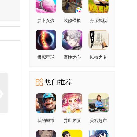
萝卜女孩
装修模拟
丹顶鹤模
器
拟器
模拟星球
野性之心
以校之名
大作战
热门推荐
我的城市
异世界慢
美容超市
建筑
生活
模拟器