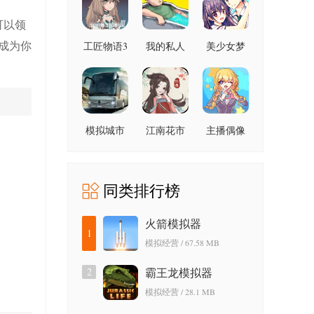
可以领
成为你
工匠物语3
我的私人
美少女梦
桑拿
工厂
模拟城市
江南花市
主播偶像
大巴
红包版
生存记
同类排行榜
火箭模拟器
1
模拟经营 / 67.58 MB
2
霸王龙模拟器
模拟经营 / 28.1 MB