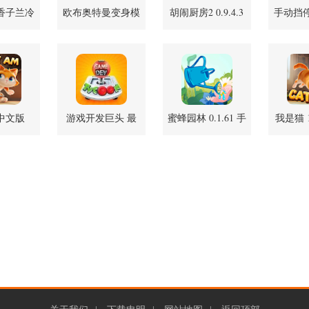
香子兰冷
欧布奥特曼变身模
胡闹厨房2 0.9.4.3
手动挡
2 安卓版
拟器 1.6 安卓版
安卓版
SU7模
中文版
游戏开发巨头 最
蜜蜂园林 0.1.61 手
我是猫 1
 安卓版
新版
机版