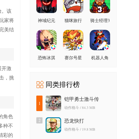
验。该
玩家将
神域纪元
猫咪旅行
骑士经理3
家
完美结
恐怖冰淇
赛尔号星
机器人角
淋
球大战
斗场
展开激
击，挑
同类排行榜
铠甲勇士激斗传
1
动作格斗 / 84.3 MB
的角色
2
恐龙快打
多种不
动作格斗 / 19.8 MB
精彩的