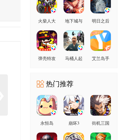
火柴人大
地下城与
明日之后
战3
勇士起源
弹壳特攻
马桶人起
艾兰岛手
队
源
游
热门推荐
永恒岛
崩坏3
街机三国