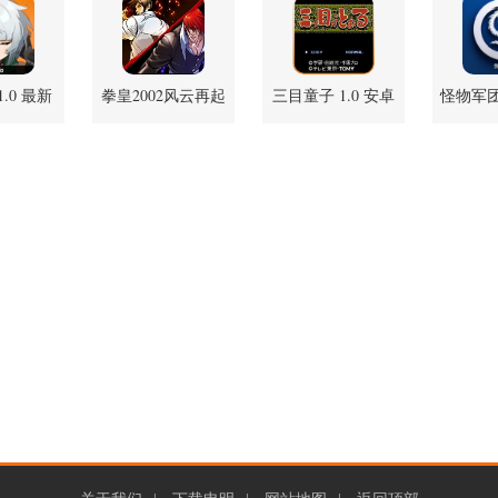
1.0 最新
拳皇2002风云再起
三目童子 1.0 安卓
怪物军团 
版
1.0.6 安卓版
版