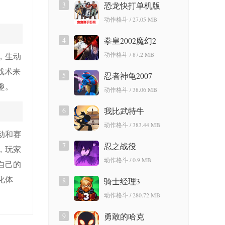
3
恐龙快打单机版
动作格斗 / 27.05 MB
4
拳皇2002魔幻2
动作格斗 / 87.2 MB
，生动
战术来
5
忍者神龟2007
趣。
动作格斗 / 38.06 MB
6
我比武特牛
动作格斗 / 383.44 MB
动和赛
7
忍之战役
，玩家
动作格斗 / 0.9 MB
自己的
化体
8
骑士经理3
动作格斗 / 280.72 MB
9
勇敢的哈克