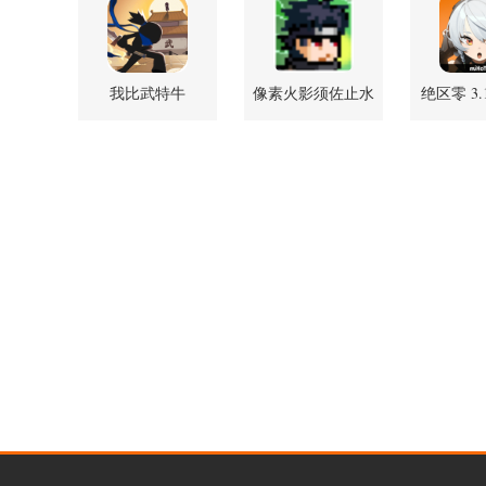
我比武特牛
像素火影须佐止水
绝区零 3.
v0.42.1 安卓版
版 1.07 安卓版