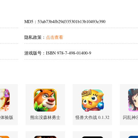
MD5：53ab73b4fb29d335301b13b10493e390
隐私政策：
点击查看
游戏版号：ISBN 978-7-498-01400-9
者体验版
熊出没森林勇士
怪兽大作战 0.1.32
闪乱神乐 
.41 安卓版
1.8.0 安卓版
安卓版
安